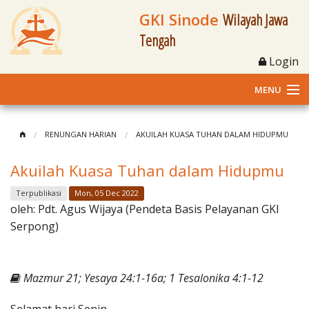
GKI Sinode
Wilayah Jawa
Tengah
Login
MENU
Home
RENUNGAN HARIAN
AKUILAH KUASA TUHAN DALAM HIDUPMU
Profil
Akuilah Kuasa Tuhan dalam Hidupmu
Klasis dan Jemaat
Terpublikasi
Mon, 05 Dec 2022
oleh:
Pdt. Agus Wijaya (Pendeta Basis Pelayanan GKI
Berita Kegiatan
Serpong)
Fasilitas
Mazmur 21; Yesaya 24:1-16a; 1 Tesalonika 4:1-12
Materi