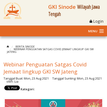
GKI Sinode
Wilayah Jawa
Tengah
Login
MENU
Home
BERITA SINODE
WEBINAR PENGUATAN SATGAS COVID JEMAAT LINGKUP GKI SW
JATENG
Profil
Webinar Penguatan Satgas Covid
Klasis dan Jemaat
Jemaat lingkup GKI SW Jateng
Berita Kegiatan
Tanggal Buat:
Mon, 23 Aug 2021
Tanggal Sunting:
Mon, 23 Aug 2021
oleh:
Lia
Fasilitas
Kategori:
Materi