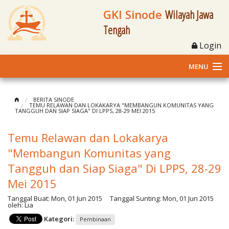
GKI Sinode
Wilayah Jawa
Tengah
Login
MENU
Home
BERITA SINODE
TEMU RELAWAN DAN LOKAKARYA "MEMBANGUN KOMUNITAS YANG
TANGGUH DAN SIAP SIAGA" DI LPPS, 28-29 MEI 2015
Profil
Temu Relawan dan Lokakarya
Klasis dan Jemaat
"Membangun Komunitas yang
Berita Kegiatan
Tangguh dan Siap Siaga" Di LPPS, 28-29
Mei 2015
Fasilitas
Tanggal Buat:
Mon, 01 Jun 2015
Tanggal Sunting:
Mon, 01 Jun 2015
oleh:
Lia
Materi
Kategori:
Pembinaan