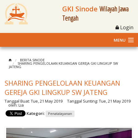
GKI Sinode
Wilayah Jawa
Tengah
Login
MENU
Home
BERITA SINODE
SHARING PENGELOLAAN KEUANGAN GEREJA GKI LINGKUP SW
JATENG
Profil
SHARING PENGELOLAAN KEUANGAN
Klasis dan Jemaat
GEREJA GKI LINGKUP SW JATENG
Berita Kegiatan
Tanggal Buat:
Tue, 21 May 2019
Tanggal Sunting:
Tue, 21 May 2019
oleh:
Lia
Fasilitas
Kategori:
Penatalayanan
Materi