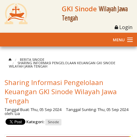
GKI Sinode
Wilayah Jawa
Tengah
Login
MENU
Home
BERITA SINODE
SHARING INFORMASI PENGELOLAAN KEUANGAN GKI SINODE
WILAYAH JAWA TENGAH
Profil
Sharing Informasi Pengelolaan
Klasis dan Jemaat
Keuangan GKI Sinode Wilayah Jawa
Berita Kegiatan
Tengah
Tanggal Buat:
Thu, 05 Sep 2024
Tanggal Sunting:
Thu, 05 Sep 2024
Fasilitas
oleh:
Lia
Kategori:
Sinode
Materi