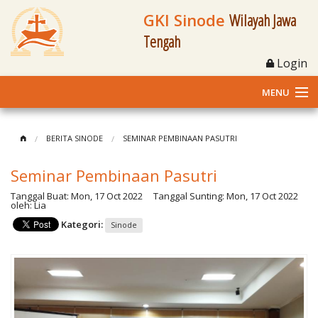
GKI Sinode
Wilayah Jawa
Tengah
Login
MENU
Home
BERITA SINODE
SEMINAR PEMBINAAN PASUTRI
Profil
Seminar Pembinaan Pasutri
Klasis dan Jemaat
Tanggal Buat:
Mon, 17 Oct 2022
Tanggal Sunting:
Mon, 17 Oct 2022
oleh:
Lia
Kategori:
Sinode
Berita Kegiatan
Fasilitas
Materi