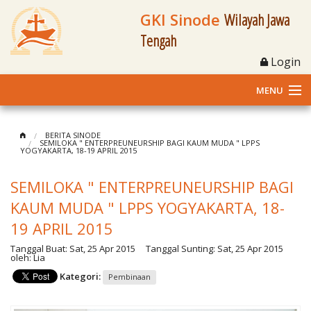
GKI Sinode
Wilayah Jawa
Tengah
Login
MENU
Home
BERITA SINODE
SEMILOKA " ENTERPREUNEURSHIP BAGI KAUM MUDA " LPPS
YOGYAKARTA, 18-19 APRIL 2015
Profil
SEMILOKA " ENTERPREUNEURSHIP BAGI
Klasis dan Jemaat
KAUM MUDA " LPPS YOGYAKARTA, 18-
Berita Kegiatan
19 APRIL 2015
Tanggal Buat:
Sat, 25 Apr 2015
Tanggal Sunting:
Sat, 25 Apr 2015
Fasilitas
oleh:
Lia
Kategori:
Pembinaan
Materi