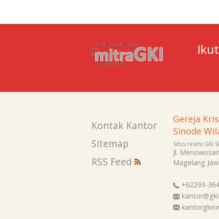
Iku
Gereja Kri
Kontak Kantor
Sinode Wil
Sitemap
Situs resmi GKI 
Jl. Menowosar
RSS Feed
Magelang
Jaw
+62293-36
kantor@gki
kantorgki