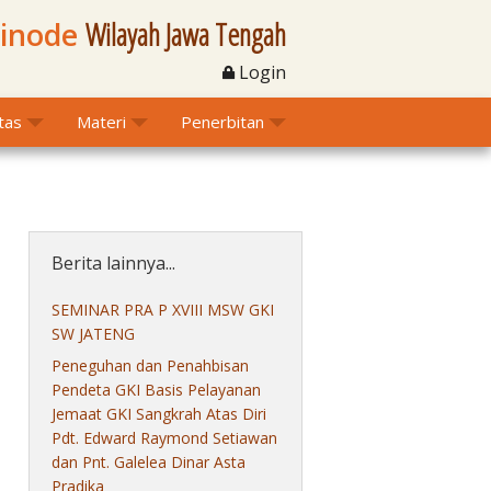
Sinode
Wilayah Jawa Tengah
Login
itas
Materi
Penerbitan
Berita lainnya...
SEMINAR PRA P XVIII MSW GKI
SW JATENG
Peneguhan dan Penahbisan
Pendeta GKI Basis Pelayanan
Jemaat GKI Sangkrah Atas Diri
Pdt. Edward Raymond Setiawan
dan Pnt. Galelea Dinar Asta
Pradika