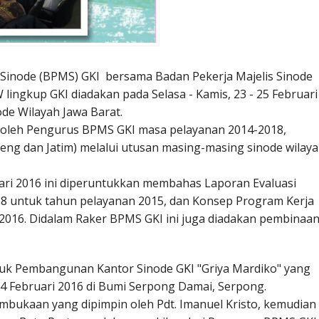
s Sinode (BPMS) GKI bersama Badan Pekerja Majelis Sinode
ingkup GKI diadakan pada Selasa - Kamis, 23 - 25 Februari
ode Wilayah Jawa Barat.
i oleh Pengurus BPMS GKI masa pelayanan 2014-2018,
ng dan Jatim) melalui utusan masing-masing sinode wilay
ari 2016 ini diperuntukkan membahas Laporan Evaluasi
8 untuk tahun pelayanan 2015, dan Konsep Program Kerja
016. Didalam Raker BPMS GKI ini juga diadakan pembinaan
tuk Pembangunan Kantor Sinode GKI "Griya Mardiko" yang
24 Februari 2016 di Bumi Serpong Damai, Serpong.
embukaan yang dipimpin oleh Pdt. Imanuel Kristo, kemudian