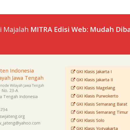
ti Majalah
MITRA Edisi Web: Mudah Diba
sten Indonesia
GKI Klasis Jakarta I
ayah Jawa Tengah
GKI Klasis Jakarta II
Sinode Wilayah Jawa Tengah
GKI Klasis Magelang
i No. 23-A
GKI Klasis Purwokerto
a Tengah
Indonesia
GKI Klasis Semarang Barat
4734
GKI Klasis Semarang Timur
swjateng.org
GKI Klasis Solo
sw_jateng@yahoo.com
GKI Klasis Yogyakarta