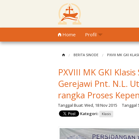
Home
Profil
BERITA SINODE
PXVIII MK GKI KL
PXVIII MK GKI Klasi
Gerejawi Pnt. N.L. U
rangka Proses Kepe
Tanggal Buat:
Wed, 18 Nov 2015
Tanggal S
Kategori:
Klasis