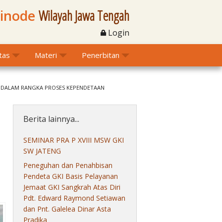
Sinode
Wilayah Jawa Tengah
Login
itas
Materi
Penerbitan
A.P DALAM RANGKA PROSES KEPENDETAAN
Berita lainnya...
SEMINAR PRA P XVIII MSW GKI
SW JATENG
Peneguhan dan Penahbisan
Pendeta GKI Basis Pelayanan
Jemaat GKI Sangkrah Atas Diri
Pdt. Edward Raymond Setiawan
dan Pnt. Galelea Dinar Asta
Pradika