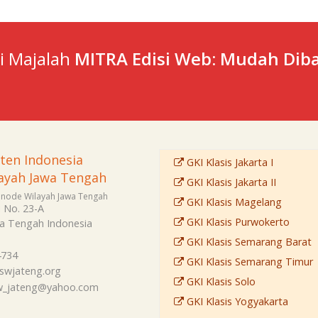
ti Majalah
MITRA Edisi Web: Mudah Diba
sten Indonesia
GKI Klasis Jakarta I
ayah Jawa Tengah
GKI Klasis Jakarta II
Sinode Wilayah Jawa Tengah
GKI Klasis Magelang
i No. 23-A
GKI Klasis Purwokerto
a Tengah
Indonesia
GKI Klasis Semarang Barat
4734
GKI Klasis Semarang Timur
swjateng.org
GKI Klasis Solo
sw_jateng@yahoo.com
GKI Klasis Yogyakarta