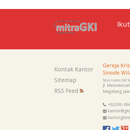
Iku
Gereja Kri
Kontak Kantor
Sinode Wil
Sitemap
Situs resmi GKI 
Jl. Menowosar
RSS Feed
Magelang
Jaw
+62293-36
kantor@gki
kantorgki