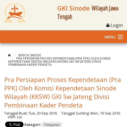
GKI Sinode
Wilayah Jawa
Tengah
Login
MENU
Home
BERITA SINODE
PRA PERSIAPAN PROSES KEPENDETAAN (PRA PPK) OLEH KOMISI
KEPENDETAAN SINODE WILAYAH (KKSW) GKI SW JATENG DIVISI
Profil
PEMBINAAN KADER PENDETA
Klasis dan Jemaat
Pra Persiapan Proses Kependetaan (Pra
PPK) Oleh Komisi Kependetaan Sinode
Berita Kegiatan
Wilayah (KKSW) GKI Sw Jateng Divisi
Pembinaan Kader Pendeta
Fasilitas
Tanggal Buat:
Tue, 20 Sep 2016
Tanggal Sunting:
Mon, 19 Sep 2016
oleh:
Lia
Materi
Kategori:
Pelayanan