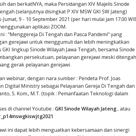
sih dan berkatNYA, maka Persidangan XIV Majelis Sinode
engah (selanjutnya disingkat P XIV MSW GKI SW Jateng)
s-Jumat, 9 - 10 September 2021 (per hari mulai jam 17.00 WI
n menggunakan aplikasi ZOOM.
kni : "Menggereja Di Tengah dan Pasca Pandemi" yang
ngan gerejawi untuk menggumuli dan lebih meningkatkan
s GKI lingkup Sinode Wilayah Jawa Tengah, bersama Sinode
bangkan persekutuan, pelayanan gerejawi meski ditenga
ang gerak pelayanan gerejawi.
an webinar, dengan nara sumber : Pendeta Prof. Joas
nan Digital Ministry sebagai Pelayanan Gereja Di Tengah dan
nto, S. Kom., M.T. (topik : Pemanfaatan Teknologi dalam
ses di channel Youtube :
GKI Sinode Wilayah Jateng
, atau
nar_p14mswgkiswjtg2021
awi ini dapat lebih menguatkan kebersamaan dan sinergi