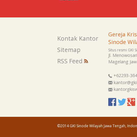
Gereja Kri
Kontak Kantor
Sinode Wil
Sitemap
Situs resmi GKI 
Jl. Menowosar
RSS Feed
Magelang
Jaw
+62293-36
kantor@gki
kantorgki
©2014 GKI Sinode Wilayah Jawa Tengah, Indon