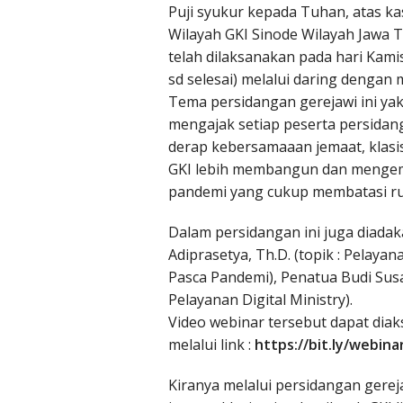
Puji syukur kepada Tuhan, atas ka
Wilayah GKI Sinode Wilayah Jawa T
telah dilaksanakan pada hari Kami
sd selesai) melalui daring denga
Tema persidangan gerejawi ini ya
mengajak setiap peserta persida
derap kebersamaaan jemaat, klasi
GKI lebih membangun dan mengem
pandemi yang cukup membatasi ru
Dalam persidangan ini juga diadak
Adiprasetya, Th.D. (topik : Pelaya
Pasca Pandemi), Penatua Budi Susa
Pelayanan Digital Ministry).
Video webinar tersebut dapat diak
melalui link :
https://bit.ly/webi
Kiranya melalui persidangan gerej