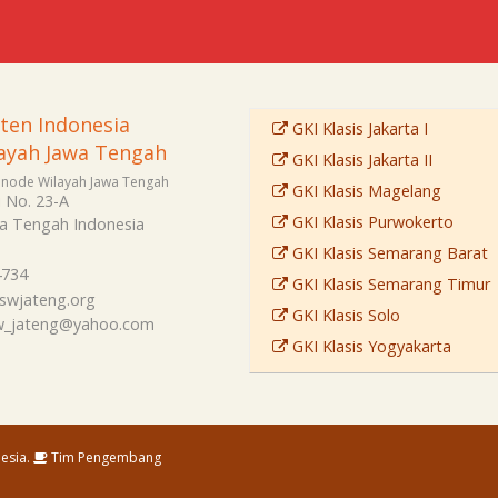
sten Indonesia
GKI Klasis Jakarta I
ayah Jawa Tengah
GKI Klasis Jakarta II
Sinode Wilayah Jawa Tengah
GKI Klasis Magelang
i No. 23-A
GKI Klasis Purwokerto
a Tengah
Indonesia
GKI Klasis Semarang Barat
4734
GKI Klasis Semarang Timur
swjateng.org
GKI Klasis Solo
sw_jateng@yahoo.com
GKI Klasis Yogyakarta
esia.
Tim Pengembang