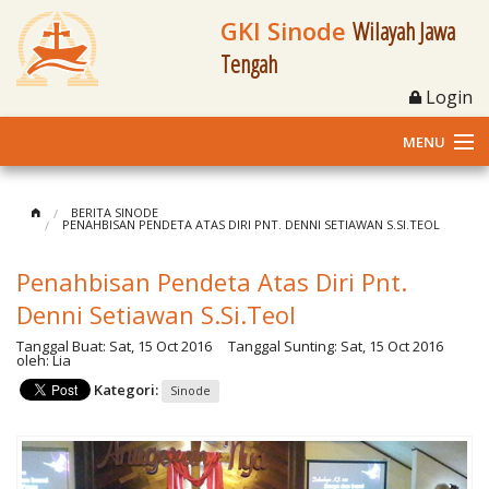
GKI Sinode
Wilayah Jawa
Tengah
Login
MENU
Home
BERITA SINODE
PENAHBISAN PENDETA ATAS DIRI PNT. DENNI SETIAWAN S.SI.TEOL
Profil
Penahbisan Pendeta Atas Diri Pnt.
Klasis dan Jemaat
Denni Setiawan S.Si.Teol
Tanggal Buat:
Sat, 15 Oct 2016
Tanggal Sunting:
Sat, 15 Oct 2016
Berita Kegiatan
oleh:
Lia
Kategori:
Sinode
Fasilitas
Materi