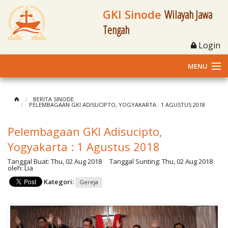
GKI Sinode
Wilayah Jawa
Tengah
Login
MENU
Home
BERITA SINODE
PELEMBAGAAN GKI ADISUCIPTO, YOGYAKARTA : 1 AGUSTUS 2018
Profil
Pelembagaan GKI Adisucipto,
Klasis dan Jemaat
Yogyakarta : 1 Agustus 2018
Tanggal Buat:
Thu, 02 Aug 2018
Tanggal Sunting:
Thu, 02 Aug 2018
Berita Kegiatan
oleh:
Lia
Kategori:
Gereja
Fasilitas
Materi