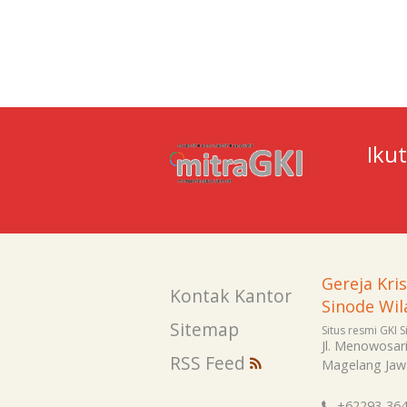
Iku
Gereja Kri
Kontak Kantor
Sinode Wil
Sitemap
Situs resmi GKI 
Jl. Menowosar
RSS Feed
Magelang
Jaw
+62293-36