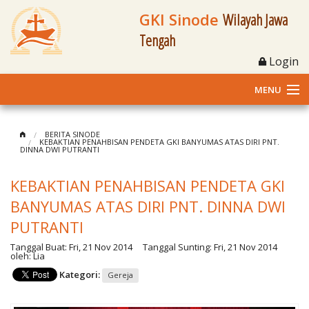
GKI Sinode
Wilayah Jawa
Tengah
Login
MENU
Home
BERITA SINODE
KEBAKTIAN PENAHBISAN PENDETA GKI BANYUMAS ATAS DIRI PNT.
DINNA DWI PUTRANTI
Profil
KEBAKTIAN PENAHBISAN PENDETA GKI
Klasis dan Jemaat
BANYUMAS ATAS DIRI PNT. DINNA DWI
Berita Kegiatan
PUTRANTI
Tanggal Buat:
Fri, 21 Nov 2014
Tanggal Sunting:
Fri, 21 Nov 2014
Fasilitas
oleh:
Lia
Kategori:
Gereja
Materi