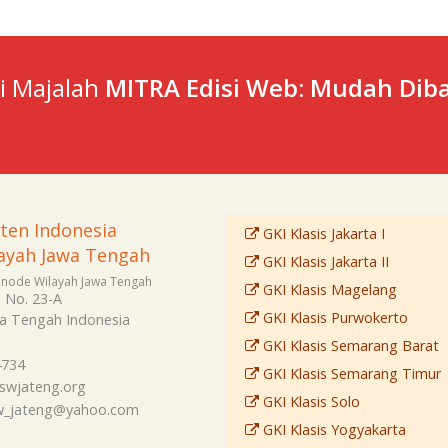
ti Majalah
MITRA Edisi Web: Mudah Diba
sten Indonesia
GKI Klasis Jakarta I
ayah Jawa Tengah
GKI Klasis Jakarta II
Sinode Wilayah Jawa Tengah
GKI Klasis Magelang
i No. 23-A
GKI Klasis Purwokerto
a Tengah
Indonesia
GKI Klasis Semarang Barat
4734
GKI Klasis Semarang Timur
swjateng.org
GKI Klasis Solo
sw_jateng@yahoo.com
GKI Klasis Yogyakarta