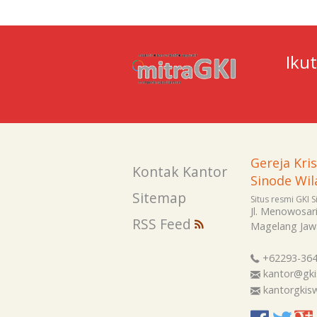
Iku
Gereja Kri
Kontak Kantor
Sinode Wil
Sitemap
Situs resmi GKI 
Jl. Menowosar
RSS Feed
Magelang
Jaw
+62293-36
kantor@gki
kantorgki