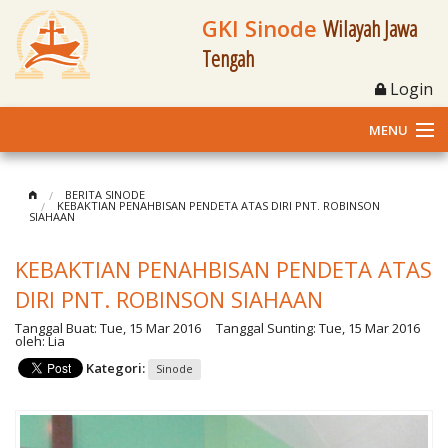
GKI Sinode
Wilayah Jawa
Tengah
Login
MENU
Home
BERITA SINODE
KEBAKTIAN PENAHBISAN PENDETA ATAS DIRI PNT. ROBINSON
SIAHAAN
Profil
KEBAKTIAN PENAHBISAN PENDETA ATAS
Klasis dan Jemaat
DIRI PNT. ROBINSON SIAHAAN
Berita Kegiatan
Tanggal Buat:
Tue, 15 Mar 2016
Tanggal Sunting:
Tue, 15 Mar 2016
oleh:
Lia
Fasilitas
Kategori:
Sinode
Materi