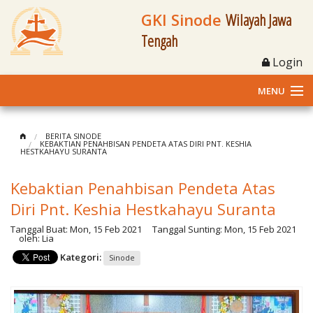
GKI Sinode
Wilayah Jawa
Tengah
Login
MENU
Home
BERITA SINODE
KEBAKTIAN PENAHBISAN PENDETA ATAS DIRI PNT. KESHIA
HESTKAHAYU SURANTA
Profil
Kebaktian Penahbisan Pendeta Atas
Klasis dan Jemaat
Diri Pnt. Keshia Hestkahayu Suranta
Berita Kegiatan
Tanggal Buat:
Mon, 15 Feb 2021
Tanggal Sunting:
Mon, 15 Feb 2021
oleh:
Lia
Fasilitas
Kategori:
Sinode
Materi