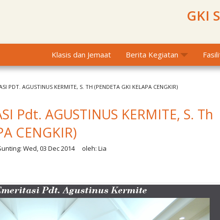
GKI 
Klasis dan Jemaat
Berita Kegiatan
Fasil
SI PDT. AGUSTINUS KERMITE, S. TH (PENDETA GKI KELAPA CENGKIR)
I Pdt. AGUSTINUS KERMITE, S. Th
PA CENGKIR)
unting:
Wed, 03 Dec 2014
oleh:
Lia