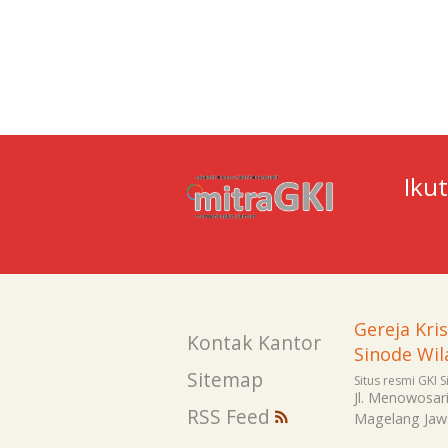
Iku
Gereja Kri
Kontak Kantor
Sinode Wil
Sitemap
Situs resmi GKI 
Jl. Menowosar
RSS Feed
Magelang
Jaw