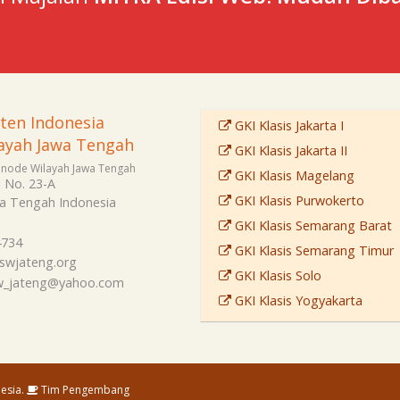
sten Indonesia
GKI Klasis Jakarta I
ayah Jawa Tengah
GKI Klasis Jakarta II
Sinode Wilayah Jawa Tengah
GKI Klasis Magelang
i No. 23-A
GKI Klasis Purwokerto
a Tengah
Indonesia
GKI Klasis Semarang Barat
4734
GKI Klasis Semarang Timur
swjateng.org
GKI Klasis Solo
sw_jateng@yahoo.com
GKI Klasis Yogyakarta
esia.
Tim Pengembang