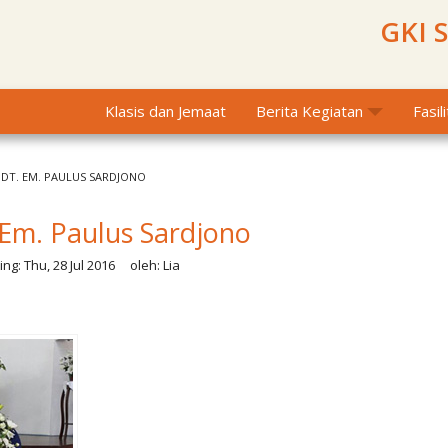
GKI 
Klasis dan Jemaat
Berita Kegiatan
Fasil
PDT. EM. PAULUS SARDJONO
 Em. Paulus Sardjono
ing:
Thu, 28 Jul 2016
oleh:
Lia