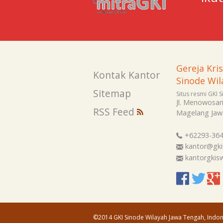
Gereja Kri
Kontak Kantor
Sinode Wil
Sitemap
Situs resmi GKI 
Jl. Menowosar
RSS Feed
Magelang
Jaw
+62293-36
kantor@gki
kantorgki
©2014 GKI Sinode Wilayah Jawa Tengah, Indon