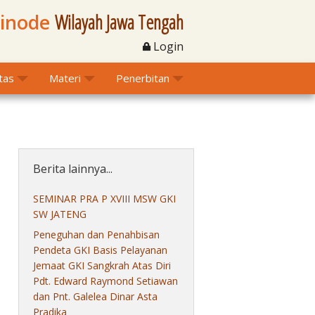
Sinode
Wilayah Jawa Tengah
Login
itas
Materi
Penerbitan
Berita lainnya...
SEMINAR PRA P XVIII MSW GKI
SW JATENG
Peneguhan dan Penahbisan
Pendeta GKI Basis Pelayanan
Jemaat GKI Sangkrah Atas Diri
Pdt. Edward Raymond Setiawan
dan Pnt. Galelea Dinar Asta
Pradika