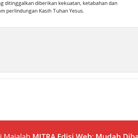
 ditinggalkan diberikan kekuatan, ketabahan dan
am perlindungan Kasih Tuhan Yesus.
ti Majalah
MITRA Edisi Web: Mudah Diba