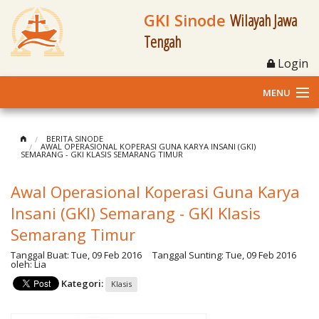
GKI Sinode
Wilayah Jawa
Tengah
Login
MENU
Home
BERITA SINODE
AWAL OPERASIONAL KOPERASI GUNA KARYA INSANI (GKI)
SEMARANG - GKI KLASIS SEMARANG TIMUR
Profil
Awal Operasional Koperasi Guna Karya
Klasis dan Jemaat
Insani (GKI) Semarang - GKI Klasis
Berita Kegiatan
Semarang Timur
Tanggal Buat:
Tue, 09 Feb 2016
Tanggal Sunting:
Tue, 09 Feb 2016
Fasilitas
oleh:
Lia
Kategori:
Klasis
Materi