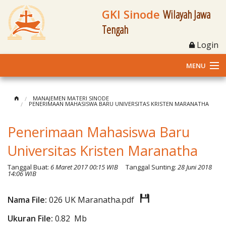
GKI Sinode
Wilayah Jawa
Tengah
Login
MENU
Home
MANAJEMEN MATERI SINODE
PENERIMAAN MAHASISWA BARU UNIVERSITAS KRISTEN MARANATHA
Profil
Penerimaan Mahasiswa Baru
Klasis dan Jemaat
Universitas Kristen Maranatha
Berita Kegiatan
Tanggal Buat:
6 Maret 2017 00:15 WIB
Tanggal Sunting:
28 Juni 2018
14:06 WIB
Fasilitas
Nama File:
026 UK Maranatha.pdf
Materi
Ukuran File:
0.82 Mb