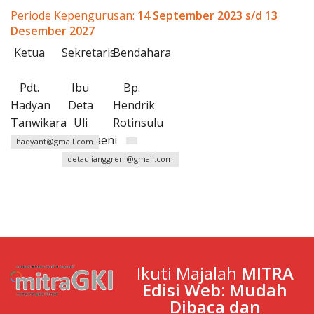
Penerbitan
Periode Kepengurusan:
14 September 2023 s/d 13
Desember 2027
Ketua
Sekretaris
Bendahara
Pdt.
Ibu
Bp.
Hadyan
Deta
Hendrik
Tanwikara
Uli
Rotinsulu
Anggraeni
hadyant@gmail.com
detaulianggreni@gmail.com
Ikuti Majalah
MITRA
Edisi Web: Mudah
Dibaca dan