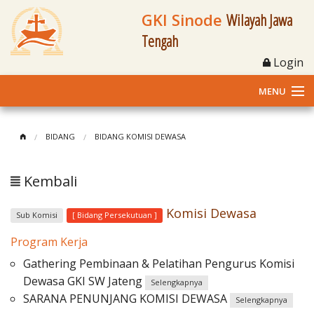
GKI Sinode
Wilayah Jawa
Tengah
Login
MENU
Home
BIDANG
BIDANG KOMISI DEWASA
Profil
Kembali
Klasis dan Jemaat
Komisi Dewasa
Sub Komisi
[ Bidang Persekutuan ]
Berita Kegiatan
Program Kerja
Fasilitas
Gathering Pembinaan & Pelatihan Pengurus Komisi
Dewasa GKI SW Jateng
Selengkapnya
Materi
SARANA PENUNJANG KOMISI DEWASA
Selengkapnya