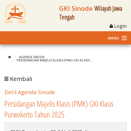
GKI Sinode
Wilayah Jawa
Tengah
Login
MENU
Home
AGENDA SINODE
PERSIDANGAN MAJELIS KLASIS (PMK) GKI KLASIS ...
Profil
Kembali
Klasis dan Jemaat
Detil Agenda Sinode
Berita Kegiatan
Persidangan Majelis Klasis (PMK) GKI Klasis
Fasilitas
Purwokerto Tahun 2025
Materi